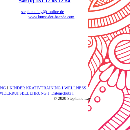
Tel.:
+49 (0) 151 17 65 12 54
E-Mail:
stephanie.lay@t-online.de
2. Webseite:
www.kunst-der-haende.com
Kontakt aufnehmen
UNG
I
KINDER KRATIVTRAINING I
WELLNESS
WIDERRUFSBELEHRUNG
I
Datenschutz
I
© 2020 Stephanie Lay