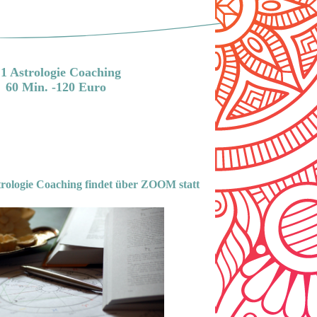
:1 Astrologie Coaching
60 Min. -120 Euro
trologie Coaching findet über ZOOM statt