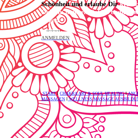
Schönheit und erlaube Dir
kraftv
Deinem inneren Gefühl bedingun
folgen.
JETZT
ANMELDEN
START
I
CHAKRA ART & SOUL HEALING
I
ANG
MASSAGEN
I
WELLNESS MASSAGE AUSBILDU