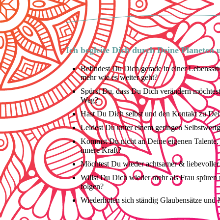
Ich begleite Dich durch Deine Planeten
Befindest Du Dich gerade in einer Lebenssit
mehr wie es weiter geht?
Spürst Du, dass Du Dich verändern möchtest,
Weg?
Hast Du Dich selbst und den Kontakt zu Dei
Leidest Du unter einem geringen Selbstwert
Kommst Du nicht an Deine eigenen Talente,
innere Kraft?
Möchtest Du wieder achtsamer & liebevoller
Willst Du Dich wieder mehr als Frau spüren 
folgen?
Wiederholen sich ständig Glaubensätze und