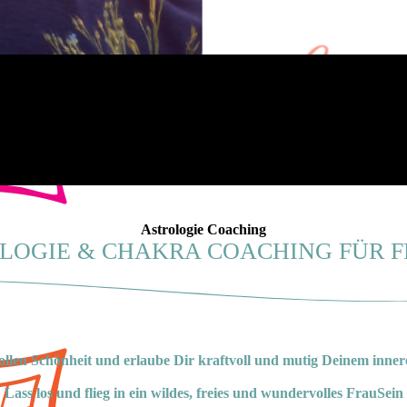
Astrologie Coaching
LOGIE & CHAKRA COACHING FÜR 
vollen Schönheit und erlaube Dir kraftvoll und mutig Deinem inne
Lass los und flieg in ein wildes, freies und wundervolles FrauSein