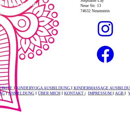
Stephanie Lay
oll und mutig
Neue Str. 13
gslos zu
74632 Neuenstein
EBOTE
I
KINDERYOGA AUSBILDUNG
I
KINDERMASSAGE AUSBILD
NG
I
ANMELDUNG
I
ÜBER MICH
I
KONTAKT
|
IMPRESSUM
I
AGB
I