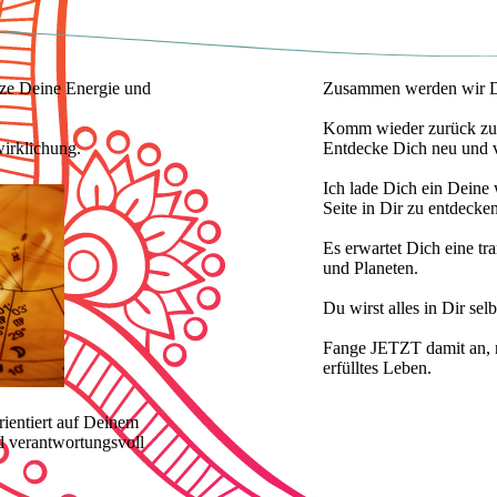
tze Deine Energie und
Zusammen werden wir De
Komm wieder zurück zu 
wirklichung.
Entdecke Dich neu und ve
Ich lade Dich ein Deine w
Seite in Dir zu entdecke
Es erwartet Dich eine tr
und Planeten.
Du wirst alles in Dir sel
Fange JETZT damit an, r
erfülltes Leben.
rientiert auf Deinem
d verantwortungsvoll