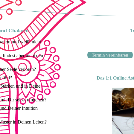
 und Chakren
1
uation und weißt nicht
Termin vereinbaren
 findest aber nicht den
ner Seele verloren?
gefühl?
Das 1:1 Online As
 Stärken und in Deine
 mit Dir selbst umgehen?
und Deiner Intuition
 Muster in Deinen Leben?