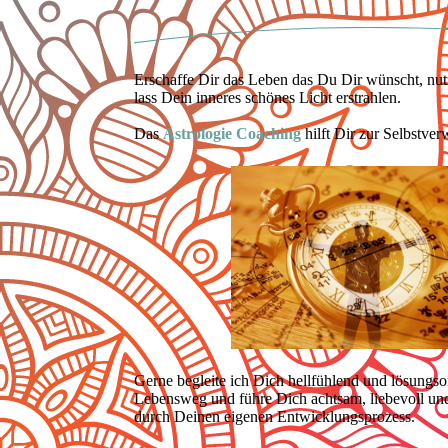
Erschaffe Dir das Leben das Du Dir wünscht, nu
lass Dein inneres schönes Licht erstrahlen.
Das
Astrologie Coaching
hilft Dir zur Selbstver
Gerne begleite ich Dich hellfühlend und lösungso
Lebensweg und führe Dich achtsam, liebevoll un
durch Deinen eigenen Entwicklungsprozess.