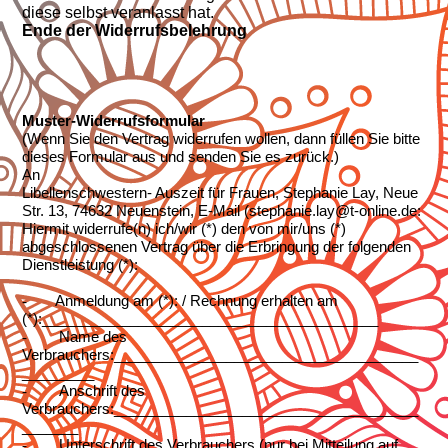
diese selbst veranlasst hat.
Ende der Widerrufsbelehrung
Muster-Widerrufsformular
(Wenn Sie den Vertrag widerrufen wollen, dann füllen Sie bitte
dieses Formular aus und senden Sie es zurück.)
An
Libellenschwestern- Auszeit für Frauen, Stephanie Lay, Neue
Str. 13, 74632 Neuenstein, E-Mail (stephanie.lay@t-online.de:
Hiermit widerrufe(n) ich/wir (*) den von mir/uns (*)
abgeschlossenen Vertrag über die Erbringung der folgenden
Dienstleistung (*):
-
Anmeldung am (*): / Rechnung erhalten am
(*):__________________________________________
-
Name des
Verbrauchers:______________________________________
_________
-
Anschrift des
Verbrauchers:______________________________________
_______
-
Unterschrift des Verbrauchers (nur bei Mitteilung auf