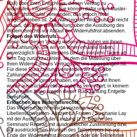
Mail) über Ihren Entschluss, diesen Vertrag zu
widerrufen, informieren. Sie können dafür unser Muster-
Widerrufsformular verwenden, das jedoch nicht
vorgeschrieben ist. Zur Wahrung der Widerrufsfrist reicht
es aus, dass Sie die Mitteilung über die Ausübung des
Widerrufsrechts vor Ablauf der Widerrufsfrist absenden.
Folgen des Widerrufs:
Wenn Sie diesen Vertrag widerrufen, haben wir Ihnen
alle Zahlungen, die wir von Ihnen erhalten haben,
unverzüglich und spätestens binnen vierzehn Tagen ab
dem Tag zurückzuzahlen, an dem die Mitteilung über
Ihren Widerruf dieses Vertrags bei uns eingegangen ist.
Für diese Rückzahlung verwenden wir dasselbe
Zahlungsmittel, das Sie bei der ursprünglichen
Transaktion eingesetzt haben, es sei denn, mit Ihnen
wurde ausdrücklich etwas anderes vereinbart; in keinem
Fall werden Ihnen wegen dieser Rückzahlung Entgelte
berechnet.
Erlöschen des Widerrufsrechts:
Das Widerrufsrecht erlischt vorzeitig, wenn
Libellenschwestern- Auszeit für Frauen / Stephanie Lay
mit der Ausführung der Leistung (z.B. Beginn des
Seminars/ Retreat) mit ausdrücklicher Zustimmung bzw.
auf ausdrücklichen Wunsch des Teilnehmers hin vor
Ende der Widerrufsfrist begonnen oder der Teilnehmer