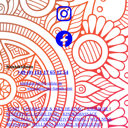
Kontaktdaten
Tel.:
+49 (0) 151 17 65 12 54
E-Mail:
stephanie.lay@t-online.de
2. Webseite:
www.kunst-der-haende.com
Kontakt aufnehmen
START
I
CHAKRA ART & SOUL HEALING
I
ANGEBOTE
I
KINDERYOGA AUSBILDUNG
I
KINDERMASSAGE
AUSBILDUNG
I
KINDER KRATIVTRAINING I
WELLNESS
MASSAGEN
I
WELLNESS MASSAGE AUSBILDUNG
I