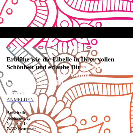
Erblühe wie die Libelle in Ihrer vollen
Schönheit und erlaube Dir
kraftvoll und
mutig Deinem inneren Gefühl
bedingungslos zu folgen.
JETZT
ANMELDEN
Anschrift
Stephanie Lay
Neue Str. 13
74632 Neuenstein