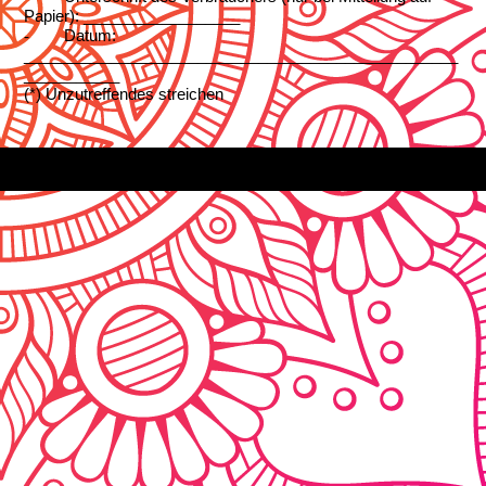
Papier): __________________
-
Datum:
__________________________________________________
___________
(*) Unzutreffendes streichen