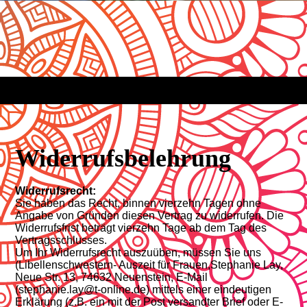
Widerrufsbelehrung
Widerrufsrecht:
Sie haben das Recht, binnen vierzehn Tagen ohne
Angabe von Gründen diesen Vertrag zu widerrufen. Die
Widerrufsfrist beträgt vierzehn Tage ab dem Tag des
Vertragsschlusses.
Um Ihr Widerrufsrecht auszuüben, müssen Sie uns
(Libellenschwestern- Auszeit für Frauen,Stephanie Lay,
Neue Str. 13, 74632 Neuenstein, E-Mail
(stephanie.lay@t-online.de) mittels einer eindeutigen
Erklärung (z.B. ein mit der Post versandter Brief oder E-